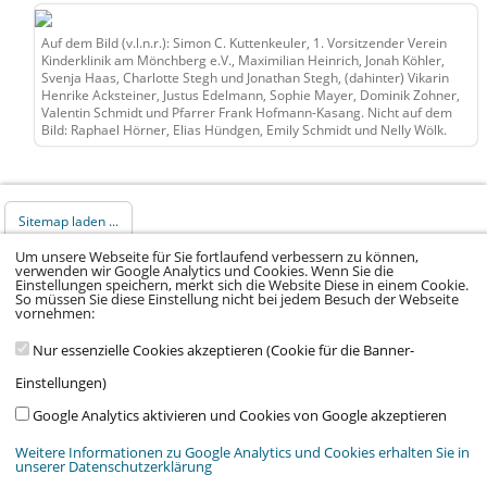
Auf dem Bild (v.l.n.r.): Simon C. Kuttenkeuler, 1. Vorsitzender Verein
Kinderklinik am Mönchberg e.V., Maximilian Heinrich, Jonah Köhler,
Svenja Haas, Charlotte Stegh und Jonathan Stegh, (dahinter) Vikarin
Henrike Acksteiner, Justus Edelmann, Sophie Mayer, Dominik Zohner,
Valentin Schmidt und Pfarrer Frank Hofmann-Kasang. Nicht auf dem
Bild: Raphael Hörner, Elias Hündgen, Emily Schmidt und Nelly Wölk.
Sitemap laden ...
Um unsere Webseite für Sie fortlaufend verbessern zu können,
verwenden wir Google Analytics und Cookies. Wenn Sie die
© 2026 Klinikum Würzburg Mitte gGmbH •
Einstellungen speichern, merkt sich die Website Diese in einem Cookie.
So müssen Sie diese Einstellung nicht bei jedem Besuch der Webseite
Impressum
•
Datenschutz
•
Datenschutz Social
vornehmen:
Media
•
Kontakt
•
Hinweisgeber
•
Barrierefreiheitserklärung
Nur essenzielle Cookies akzeptieren (Cookie für die Banner-
Einstellungen)
Google Analytics aktivieren und Cookies von Google akzeptieren
Weitere Informationen zu Google Analytics und Cookies erhalten Sie in
unserer Datenschutzerklärung
Wir arbeiten im Auftrag von:
Stiftung Juliusspital Würzburg
,
Medmissio
&