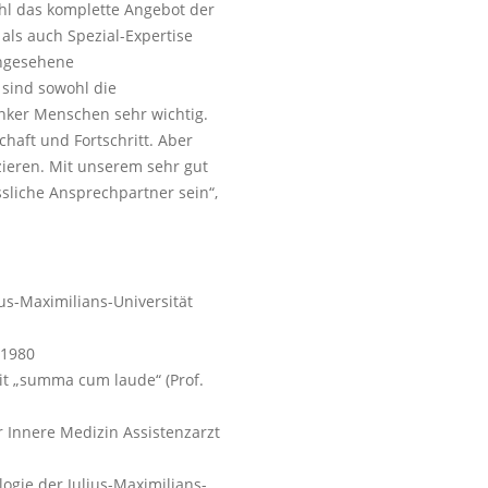
ohl das komplette Angebot der
 als auch Spezial-Expertise
angesehene
 sind sowohl die
nker Menschen sehr wichtig.
haft und Fortschritt. Aber
ieren. Mit unserem sehr gut
ssliche Ansprechpartner sein“,
s-Maximilians-Universität
 1980
t „summa cum laude“ (Prof.
 Innere Medizin Assistenzarzt
logie der Julius-Maximilians-