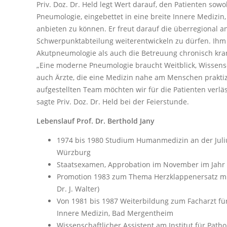
Priv. Doz. Dr. Held legt Wert darauf, den Patienten sow
Pneumologie, eingebettet in eine breite Innere Medizin,
anbieten zu können. Er freut darauf die überregional 
Schwerpunktabteilung weiterentwickeln zu dürfen. Ihm
Akutpneumologie als auch die Betreuung chronisch kra
„Eine moderne Pneumologie braucht Weitblick, Wissensc
auch Ärzte, die eine Medizin nahe am Menschen praktiz
aufgestellten Team möchten wir für die Patienten verlä
sagte Priv. Doz. Dr. Held bei der Feierstunde.
Lebenslauf Prof. Dr. Berthold Jany
1974 bis 1980 Studium Humanmedizin an der Juliu
Würzburg
Staatsexamen, Approbation im November im Jahr
Promotion 1983 zum Thema Herzklappenersatz mi
Dr. J. Walter)
Von 1981 bis 1987 Weiterbildung zum Facharzt für
Innere Medizin, Bad Mergentheim
Wissenschaftlicher Assistent am Institut für Patho