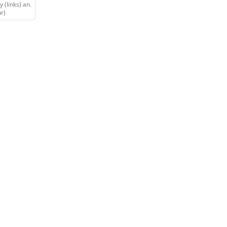
 (links) an.
r)