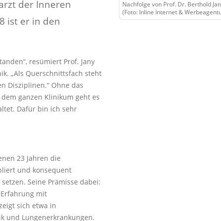
farzt der Inneren
Nachfolge von Prof. Dr. Berthold Jany
(Foto: Inline Internet & Werbeagentu
 ist er in den
anden“, resümiert Prof. Jany
ik. „Als Querschnittsfach steht
n Disziplinen.“ Ohne das
d dem ganzen Klinikum geht es
ltet. Dafür bin ich sehr
enen 23 Jahren die
bliert und konsequent
 setzen. Seine Prämisse dabei:
 Erfahrung mit
eigt sich etwa in
tik und Lungenerkrankungen.