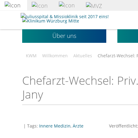
zum
Hauptinhalt
Klinikum
springen
Würzburg
Mitte
Über uns
gGmbH
KWM
Willkommen
Aktuelles
Chefarzt-Wechsel: P
Chefarzt-Wechsel: Priv.
Jany
| Tags:
Innere Medizin
,
Ärzte
Veröffentlicht