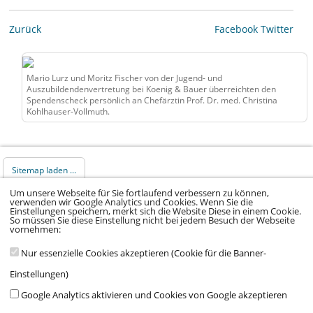
Zurück
Facebook
Twitter
Mario Lurz und Moritz Fischer von der Jugend- und
Auszubildendenvertretung bei Koenig & Bauer überreichten den
Spendenscheck persönlich an Chefärztin Prof. Dr. med. Christina
Kohlhauser-Vollmuth.
Sitemap laden ...
Um unsere Webseite für Sie fortlaufend verbessern zu können,
verwenden wir Google Analytics und Cookies. Wenn Sie die
© 2026 Klinikum Würzburg Mitte gGmbH •
Einstellungen speichern, merkt sich die Website Diese in einem Cookie.
So müssen Sie diese Einstellung nicht bei jedem Besuch der Webseite
Impressum
•
Datenschutz
•
Datenschutz Social
vornehmen:
Media
•
Kontakt
•
Hinweisgeber
•
Barrierefreiheitserklärung
Nur essenzielle Cookies akzeptieren (Cookie für die Banner-
Einstellungen)
Google Analytics aktivieren und Cookies von Google akzeptieren