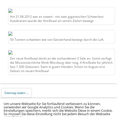
Am 21.06.2012 war es soweit - mit zwei gigantischen Schwerlast-
Autokränen wurde der Kreißsaal an seinen Zielort bewegt
50 Tonnen schweben wie von Geisterhand bewegt durch die Luft.
Der neue Kreißsaal dockt an die vorhandenen 3 Säle an. Somit verfügt
die Missionsärztliche Klinik Würzburg über insg. 4 Kreißsäle für jährlich
fast 1.500 Geburten. Stets in guten Händen: Schon im August erst
Geburt im neuen Kreißsaal
Sitemap laden ...
Um unsere Webseite für Sie fortlaufend verbessern zu können,
© 2026 Klinikum Würzburg Mitte gGmbH •
verwenden wir Google Analytics und Cookies. Wenn Sie die
Einstellungen speichern, merkt sich die Website Diese in einem Cookie.
Impressum
•
Datenschutz
•
Datenschutz Social
So müssen Sie diese Einstellung nicht bei jedem Besuch der Webseite