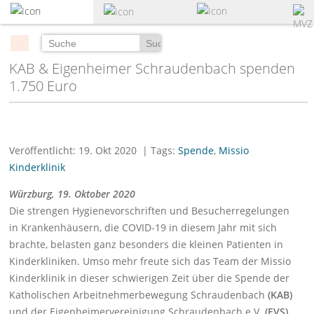
zum
Hauptinhalt
springen
Suchen
KAB & Eigenheimer Schraudenbach spenden
1.750 Euro
Veröffentlicht: 19. Okt 2020
| Tags:
Spende
,
Missio
Kinderklinik
Würzburg, 19. Oktober 2020
Die strengen Hygienevorschriften und Besucherregelungen
in Krankenhäusern, die COVID-19 in diesem Jahr mit sich
brachte, belasten ganz besonders die kleinen Patienten in
Kinderkliniken. Umso mehr freute sich das Team der Missio
Kinderklinik in dieser schwierigen Zeit über die Spende der
Katholischen Arbeitnehmerbewegung Schraudenbach
(KAB)
und der Eigenheimervereinigung Schraudenbach e.V.
(EVS)
.