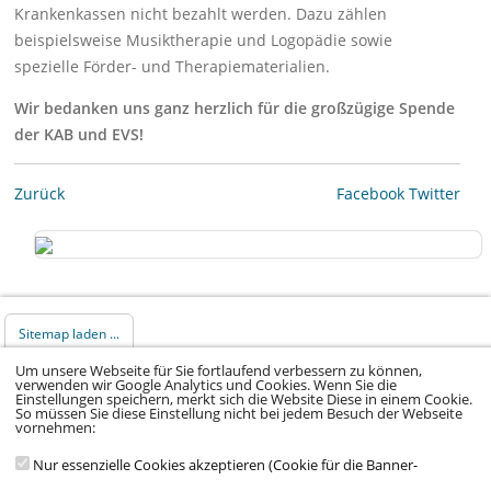
Krankenkassen nicht bezahlt werden. Dazu zählen
beispielsweise Musiktherapie und Logopädie sowie
spezielle Förder- und Therapiematerialien.
Wir bedanken uns ganz herzlich für die großzügige Spende
der KAB und EVS!
Zurück
Facebook
Twitter
Sitemap laden ...
Um unsere Webseite für Sie fortlaufend verbessern zu können,
verwenden wir Google Analytics und Cookies. Wenn Sie die
© 2026 Klinikum Würzburg Mitte gGmbH •
Einstellungen speichern, merkt sich die Website Diese in einem Cookie.
So müssen Sie diese Einstellung nicht bei jedem Besuch der Webseite
Impressum
•
Datenschutz
•
Datenschutz Social
vornehmen:
Media
•
Kontakt
•
Hinweisgeber
•
Barrierefreiheitserklärung
Nur essenzielle Cookies akzeptieren (Cookie für die Banner-