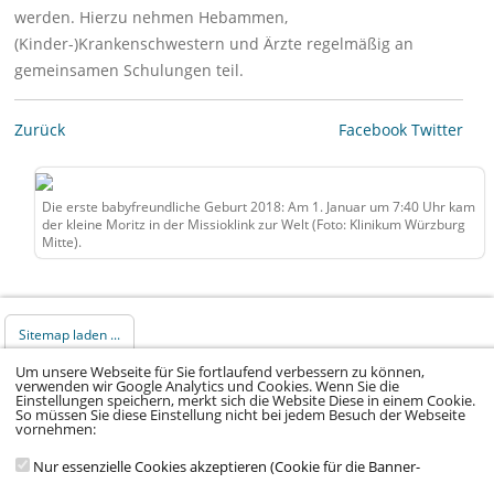
werden. Hierzu nehmen Hebammen,
(Kinder-)Krankenschwestern und Ärzte regelmäßig an
gemeinsamen Schulungen teil.
Zurück
Facebook
Twitter
Die erste babyfreundliche Geburt 2018: Am 1. Januar um 7:40 Uhr kam
der kleine Moritz in der Missioklink zur Welt (Foto: Klinikum Würzburg
Mitte).
Sitemap laden ...
Um unsere Webseite für Sie fortlaufend verbessern zu können,
verwenden wir Google Analytics und Cookies. Wenn Sie die
© 2026 Klinikum Würzburg Mitte gGmbH •
Einstellungen speichern, merkt sich die Website Diese in einem Cookie.
So müssen Sie diese Einstellung nicht bei jedem Besuch der Webseite
Impressum
•
Datenschutz
•
Datenschutz Social
vornehmen:
Media
•
Kontakt
•
Hinweisgeber
•
Barrierefreiheitserklärung
Nur essenzielle Cookies akzeptieren (Cookie für die Banner-