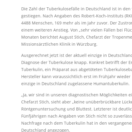
Die Zahl der Tuberkulosefälle in Deutschland ist in de
gestiegen. Nach Angaben des Robert-Koch-Instituts (RK
4488 Menschen, 169 mehr als im Jahr zuvor. Der Zustro
einem weiteren Anstieg. Von „sehr vielen Fällen bei Fl
Monaten berichtet August Stich, Chefarzt der Tropenme
Missionsärztlichen Klinik in Würzburg.
Ausgerechnet jetzt ist der aktuell einzige in Deutschla
Diagnose der Tuberkulose knapp. Konkret betrifft der 
Tuberkulin, ein Präparat aus abgetöteten Tuberkuloseb
Hersteller kann voraussichtlich erst im Frühjahr wieder l
einzige in Deutschland zugelassene Humantuberkulin.
„Ja, wir sind in unseren diagnostischen Möglichkeiten ei
Chefarzt Stich, sieht aber „keine unüberbrückbare Lücke“
Röntgenuntersuchung und Bluttest. Letzterer ist deutli
Fünfjährigen nach Angaben von Stich nicht so zuverlässi
Nachfrage nach dem Tuberkulin hat in den vergangene
Deutschland angezogen.