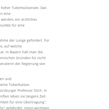
 hoher Tuberkuloserate. Das
in eine
werden, ein ärztliches
punkte für eine
nahme der Lunge gefordert. Für
us, auf welche
at. In Bayern hält man die
inischen Gründen für nicht
eberaterin der Regierung von
gen und
keine Tuberkulose-
ürzburger Professor Stich. In
ten leben sie längere Zeit
keit für eine Übertragung“,
sehr“ gefährdet. Umso wichtiger