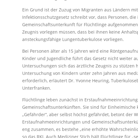
Ein Grund ist der Zuzug von Migranten aus Ländern mit
Infektionsschutzgesetz schreibt vor, dass Personen, die 
Gemeinschaftsunterkunft für Flüchtlinge aufgenommen 
Zeugnis vorlegen müssen, dass bei ihnen keine Anhalts
ansteckungsfähige Lungentuberkulose vorliegen.
Bei Personen älter als 15 Jahren wird eine Röntgenauf
Kinder und Jugendliche führt das Gesetz nicht weiter a
Untersuchungen sich das ärztliche Zeugnis zu stützen h
Untersuchung von Kindern unter zehn Jahren aus mediz
erforderlich, erläutert Dr. Yvonne Heuring, Tuberkulos
Unterfranken.
Flüchtlinge leben zunächst in Erstaufnahmeeinrichtun
Gemeinschaftsunterkünften. Sie sind für Einheimische 
„Gefährder“, aber selbst höchst gefährdet, betont der W
Erstaufnahmeeinrichtungen und Gemeinschaftsunterkünf
eng zusammen, es bestehe „eine erhöhte Wahrscheinlich
so das RKI. Auch Mediziner Stich hält Flüchtlinge für „