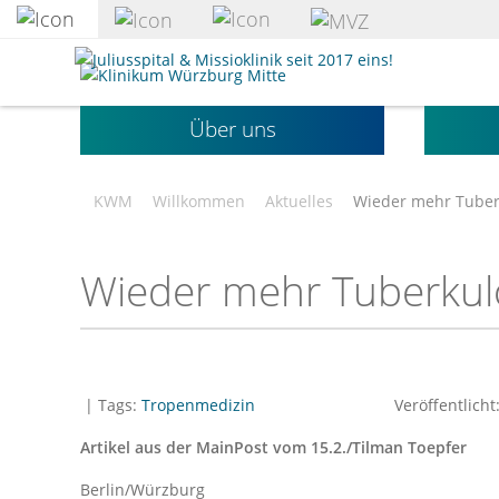
zum
Hauptinhalt
Klinikum
springen
Würzburg
Mitte
Über uns
gGmbH
KWM
Willkommen
Aktuelles
Wieder mehr Tuber
Wieder mehr Tuberkulo
| Tags:
Tropenmedizin
Veröffentlicht
Artikel aus der MainPost vom 15.2./Tilman Toepfer
Berlin/Würzburg