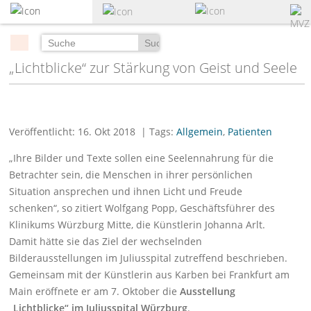
zum
Hauptinhalt
springen
Suchen
„Lichtblicke“ zur Stärkung von Geist und Seele
Veröffentlicht: 16. Okt 2018
| Tags:
Allgemein
,
Patienten
„Ihre Bilder und Texte sollen eine Seelennahrung für die
Betrachter sein, die Menschen in ihrer persönlichen
Situation ansprechen und ihnen Licht und Freude
schenken“, so zitiert Wolfgang Popp, Geschäftsführer des
Klinikums Würzburg Mitte, die Künstlerin Johanna Arlt.
Damit hätte sie das Ziel der wechselnden
Bilderausstellungen im Juliusspital zutreffend beschrieben.
Gemeinsam mit der Künstlerin aus Karben bei Frankfurt am
Main eröffnete er am 7. Oktober die
Ausstellung
„Lichtblicke“ im Juliusspital Würzburg
.