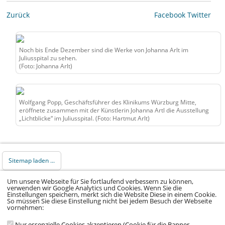
Zurück
Facebook
Twitter
Noch bis Ende Dezember sind die Werke von Johanna Arlt im
Juliusspital zu sehen.
(Foto: Johanna Arlt)
Wolfgang Popp, Geschäftsführer des Klinikums Würzburg Mitte,
eröffnete zusammen mit der Künstlerin Johanna Artl die Ausstellung
„Lichtblicke“ im Juliusspital. (Foto: Hartmut Arlt)
Sitemap laden ...
Um unsere Webseite für Sie fortlaufend verbessern zu können,
© 2026 Klinikum Würzburg Mitte gGmbH •
verwenden wir Google Analytics und Cookies. Wenn Sie die
Einstellungen speichern, merkt sich die Website Diese in einem Cookie.
Impressum
•
Datenschutz
•
Datenschutz Social
So müssen Sie diese Einstellung nicht bei jedem Besuch der Webseite
vornehmen:
Media
•
Kontakt
•
Hinweisgeber
•
Barrierefreiheitserklärung
Nur essenzielle Cookies akzeptieren (Cookie für die Banner-