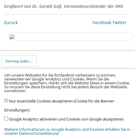
Grußwort von Dr. Gerald Gaß, Vorstandsvorsitzender der DKG
Zurück
Facebook
Twitter
Sitemap laden ...
Um unsere Webseite für Sie fortlaufend verbessern zu können,
© 2026 Klinikum Würzburg Mitte gGmbH •
verwenden wir Google Analytics und Cookies. Wenn Sie die
Einstellungen speichern, merkt sich die Website Diese in einem Cookie.
Impressum
•
Datenschutz
•
Datenschutz Social
So müssen Sie diese Einstellung nicht bei jedem Besuch der Webseite
vornehmen:
Media
•
Kontakt
•
Hinweisgeber
•
Barrierefreiheitserklärung
Nur essenzielle Cookies akzeptieren (Cookie für die Banner-
Einstellungen)
Google Analytics aktivieren und Cookies von Google akzeptieren
Weitere Informationen zu Google Analytics und Cookies erhalten Sie in
Wir arbeiten im Auftrag von:
Stiftung Juliusspital Würzburg
,
Medmissio
&
unserer Datenschutzerklärung