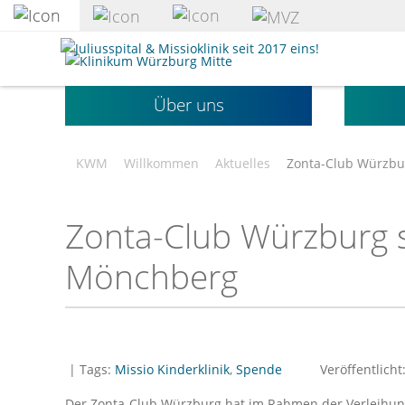
zum
Hauptinhalt
Klinikum
springen
Würzburg
Mitte
Über uns
gGmbH
KWM
Willkommen
Aktuelles
Zonta-Club Würzbur
Zonta-Club Würzburg sp
Mönchberg
| Tags:
Missio Kinderklinik
,
Spende
Veröffentlicht
Der Zonta-Club Würzburg hat im Rahmen der Verleihung 