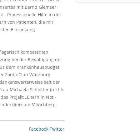
onzertes mit Bernd Glemser
 - Professionelle Hilfe in der
rn von Patienten, die mit
rnden Erkrankung
flegerisch kompetenten
tzung bei der Bewältigung der
n aus dem Krankenhausbudget
Der Zonta-Club Würzburg
 dankenswerterweise seit der
Frau Michaela Schlotter (rechts
das Projekt „Eltern in Not -
 Kinderklinik am Mönchberg,
Facebook
Twitter