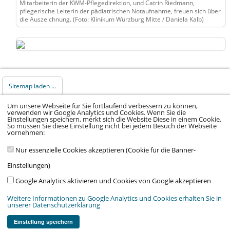
Mitarbeiterin der KWM-Pflegedirektion, und Catrin Riedmann,
pflegerische Leiterin der pädiatrischen Notaufnahme, freuen sich über
die Auszeichnung. (Foto: Klinikum Würzburg Mitte / Daniela Kalb)
Sitemap laden ...
Um unsere Webseite für Sie fortlaufend verbessern zu können,
verwenden wir Google Analytics und Cookies. Wenn Sie die
© 2026 Klinikum Würzburg Mitte gGmbH •
Einstellungen speichern, merkt sich die Website Diese in einem Cookie.
Impressum
•
Datenschutz
•
Datenschutz Social
So müssen Sie diese Einstellung nicht bei jedem Besuch der Webseite
vornehmen:
Media
•
Kontakt
•
Hinweisgeber
•
Barrierefreiheitserklärung
Nur essenzielle Cookies akzeptieren (Cookie für die Banner-
Einstellungen)
Google Analytics aktivieren und Cookies von Google akzeptieren
Weitere Informationen zu Google Analytics und Cookies erhalten Sie in
unserer Datenschutzerklärung
Wir arbeiten im Auftrag von:
Stiftung Juliusspital Würzburg
,
Medmissio
&
Verein Kinderklinik am Mönchberg e.V.
Einstellung speichern