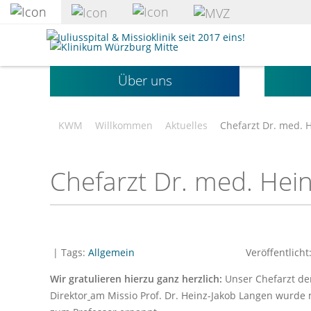
zum
Hauptinhalt
Klinikum
springen
Würzburg
Mitte
Über uns
gGmbH
KWM
Willkommen
Aktuelles
Chefarzt Dr. med. 
Chefarzt Dr. med. Hei
| Tags:
Allgemein
Veröffentlicht
Wir gratulieren hierzu ganz herzlich:
Unser Chefarzt der
Direktor
am Missio Prof. Dr. Heinz-Jakob Langen wurde