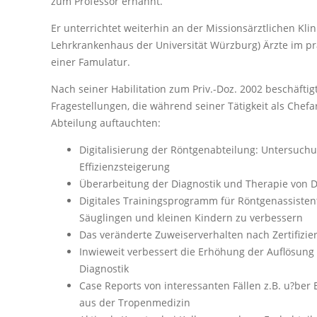
zum Professor ernannt.
Er unterrichtet weiterhin an der Missionsärztlichen Kli
Lehrkrankenhaus der Universität Würzburg) Ärzte im p
einer Famulatur.
Nach seiner Habilitation zum Priv.-Doz. 2002 beschäftigt
Fragestellungen, die während seiner Tätigkeit als Chefa
Abteilung auftauchten:
Digitalisierung der Röntgenabteilung: Untersuch
Effizienzsteigerung
Überarbeitung der Diagnostik und Therapie von 
Digitales Trainingsprogramm für Röntgenassiste
Säuglingen und kleinen Kindern zu verbessern
Das veränderte Zuweiserverhalten nach Zertifizie
Inwieweit verbessert die Erhöhung der Auflösun
Diagnostik
Case Reports von interessanten Fällen z.B. u?ber
aus der Tropenmedizin