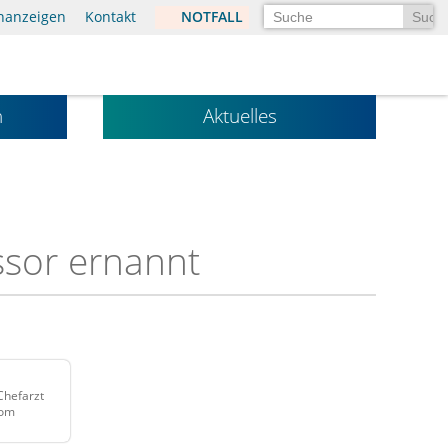
Suchen
enanzeigen
Kontakt
NOTFALL
n
Aktuelles
ssor ernannt
Chefarzt
vom