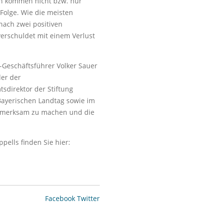
n kommen nicht bzw. nur
 Folge. Wie die meisten
ach zwei positiven
erschuldet mit einem Verlust
-Geschäftsführer Volker Sauer
der der
direktor der Stiftung
m Bayerischen Landtag sowie im
ufmerksam zu machen und die
pells finden Sie hier:
Facebook
Twitter