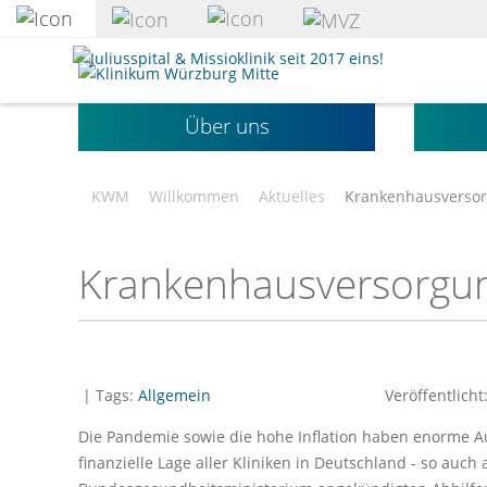
zum
Hauptinhalt
Klinikum
springen
Würzburg
Mitte
Über uns
gGmbH
KWM
Willkommen
Aktuelles
Krankenhausversor
Krankenhausversorgun
| Tags:
Allgemein
Veröffentlicht
Die Pandemie sowie die hohe Inflation haben enorme A
finanzielle Lage aller Kliniken in Deutschland - so auc