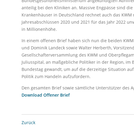
Bundesgesundheitsministerium angekündigten Abhilfe
anteilig bei den Kliniken an. Massive Engpässe sind die
Krankenhäuser in Deutschland rechnet auch das KWM n
Jahresabschlüssen 2020 und 2021 für das Jahr 2022 unv
in Millionenhöhe.
In einem offenen Brief haben sich nun die beiden KWM
und Dominik Landeck sowie Walter Herberth, Vorsitzen
Gesellschafterversammlung des KWM und Oberpflegamts
Juliusspital, an maßgebliche Politiker in der Region, i
Bundestag gewandt, um auf die derzeitige Situation a
Politik zum Handeln aufzufordern.
Den gesamten Brief sowie sämtliche Unterstützer des Ap
Download Offener Brief
Zurück