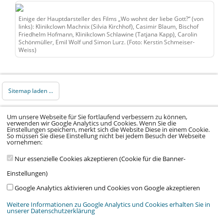
Einige der Hauptdarsteller des Films „Wo wohnt der liebe Gott?“ (von
links): Klinikclown Machnix (Silvia Kirchhof), Casimir Blaum, Bischof
Friedhelm Hofmann, Klinikclown Schlawine (Tatjana Kapp), Carolin
Schönmüller, Emil Wolf und Simon Lurz. (Foto: Kerstin Schmeiser-
Weiss)
Sitemap laden ...
© 2026 Klinikum Würzburg Mitte gGmbH •
Um unsere Webseite für Sie fortlaufend verbessern zu können,
verwenden wir Google Analytics und Cookies. Wenn Sie die
Impressum
•
Datenschutz
•
Datenschutz Social
Einstellungen speichern, merkt sich die Website Diese in einem Cookie.
So müssen Sie diese Einstellung nicht bei jedem Besuch der Webseite
Media
•
Kontakt
•
Hinweisgeber
•
Barrierefreiheitserklärung
vornehmen:
Nur essenzielle Cookies akzeptieren (Cookie für die Banner-
Einstellungen)
Google Analytics aktivieren und Cookies von Google akzeptieren
Weitere Informationen zu Google Analytics und Cookies erhalten Sie in
Wir arbeiten im Auftrag von:
Stiftung Juliusspital Würzburg
,
Medmissio
&
unserer Datenschutzerklärung
Verein Kinderklinik am Mönchberg e.V.