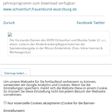
Jahresprogramm zum Download verfügbar:
www.ochsenfurt.frauenbund-wuerzburg.de
Zurück
Facebook
Twitter
Die Vorstands-Damen des KDFB Ochsenfurt und Monika Soder (2. v.r.,
ehem. Leiterin der Kinderkrankenpflegeschule) bei der
Spendenübergabe in der Missio Kinderklinik. (Foto: Inline Internet &
Werbeagentur)
Sitemap laden ...
Um unsere Webseite für Sie fortlaufend verbessern zu können,
verwenden wir Google Analytics und Cookies. Wenn Sie die
© 2026 Klinikum Würzburg Mitte gGmbH •
Einstellungen speichern, merkt sich die Website Diese in einem Cookie.
So müssen Sie diese Einstellung nicht bei jedem Besuch der Webseite
Impressum
•
Datenschutz
•
Datenschutz Social
vornehmen:
Media
•
Kontakt
•
Hinweisgeber
•
Barrierefreiheitserklärung
Nur essenzielle Cookies akzeptieren (Cookie für die Banner-
Einstellungen)