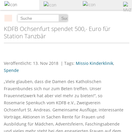
zum
Hauptinhalt
springen
Suchen
KDFB Ochsenfurt spendet 500,- Euro für
Station Tanzbär
Veröffentlicht: 13. Nov 2018
| Tags:
Missio Kinderklinik
,
Spende
„Viele glauben, dass die Damen des Katholischen
Frauenbundes sich nur zum Beten treffen. Unser
Frauennetzwerk hat aber viel mehr zu bieten!“, so
Rosemarie Spenkuch vom KDFB e.V., Zweigverein
Ochsenfurt St. Andreas. Gemeinsame Ausflüge, interessante
Vorträge, Aktionen in Sachen Rente für Frauen und
Ausbildung für Mädchen, Adventsfeiern, Faschingsabende
und vieles mehr steht bei den engagierten Frauen auf dem