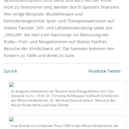
Gesundheitssystem nicht deckt und auch von der Klinik
nicht zu finanzieren sind, werden durch Spenden finanziert.
Hier einige Beispiele: Musiktherapie und
behindertengerechte Spiel- und Therapiematerialien auf
Station Tanzbär, Still- und Laktationsberatung sowie das
„Stillcafé“, die Harl.e.kin Nachsorge zur Betreuung von
Risiko-, Früh- und Neugeborenen auf Station Panther,
Besuche der Klinikclowns, etc. Die Spenden kommen den
Kindern zu 100% und direkt zu Gute.
Zurück
Facebook
Twitter
So langsam bekommen wir Routine beim Fotografieren mit 1,5m
Abstand: V.l.n.r.: Prof. Dr. Christina Kohlhauser-Vollmuth (Chefärztin
der Missio Kinderklinik), Dr. Manfred Doerck (ehem. Oberarzt der
Missio Kinderklinik) und Uwe Dreide.
Uwe Dreide mit Schwester Rosa 1980 in der Missio Kinderklinik, die