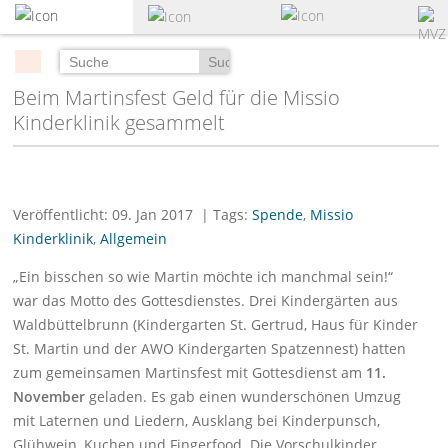
zum
Hauptinhalt
springen
Suchen
Beim Martinsfest Geld für die Missio
Kinderklinik gesammelt
Veröffentlicht: 09. Jan 2017
| Tags:
Spende
,
Missio
Kinderklinik
,
Allgemein
„Ein bisschen so wie Martin möchte ich manchmal sein!“
war das Motto des Gottesdienstes. Drei Kindergärten aus
Waldbüttelbrunn (Kindergarten St. Gertrud, Haus für Kinder
St. Martin und der AWO Kindergarten Spatzennest) hatten
zum gemeinsamen Martinsfest mit Gottesdienst am
11.
November
geladen. Es gab einen wunderschönen Umzug
mit Laternen und Liedern, Ausklang bei Kinderpunsch,
Glühwein, Kuchen und Fingerfood. Die Vorschulkinder