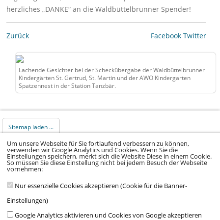
herzliches „DANKE“ an die Waldbüttelbrunner Spender!
Zurück
Facebook
Twitter
Lachende Gesichter bei der Scheckübergabe der Waldbüttelbrunner
Kindergärten St. Gertrud, St. Martin und der AWO Kindergarten
Spatzennest in der Station Tanzbär.
Sitemap laden ...
Um unsere Webseite für Sie fortlaufend verbessern zu können,
verwenden wir Google Analytics und Cookies. Wenn Sie die
© 2026 Klinikum Würzburg Mitte gGmbH •
Einstellungen speichern, merkt sich die Website Diese in einem Cookie.
So müssen Sie diese Einstellung nicht bei jedem Besuch der Webseite
Impressum
•
Datenschutz
•
Datenschutz Social
vornehmen:
Media
•
Kontakt
•
Hinweisgeber
•
Barrierefreiheitserklärung
Nur essenzielle Cookies akzeptieren (Cookie für die Banner-
Einstellungen)
Google Analytics aktivieren und Cookies von Google akzeptieren