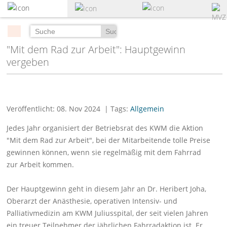
zum
Hauptinhalt
springen
Suchen
"Mit dem Rad zur Arbeit": Hauptgewinn
vergeben
Veröffentlicht: 08. Nov 2024
| Tags:
Allgemein
Jedes Jahr organisiert der Betriebsrat des KWM die Aktion
"Mit dem Rad zur Arbeit", bei der Mitarbeitende tolle Preise
gewinnen können, wenn sie regelmäßig mit dem Fahrrad
zur Arbeit kommen.
Der Hauptgewinn geht in diesem Jahr an Dr. Heribert Joha,
Oberarzt der Anästhesie, operativen Intensiv- und
Palliativmedizin am KWM Juliusspital, der seit vielen Jahren
ein treuer Teilnehmer der jährlichen Fahrradaktion ist. Er