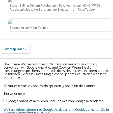
Esther Balling Diplom-Psychologin, Psychoonkologin (DKG, WPO)
Psychoonkologische Beratung am Brustzentrum MainTauber
Brustzentrum Main-Tauber
Sitemap laden ...
© 2026 Klinikum Würzburg Mitte gGmbH •
Um unsere Webseite für Sie fortlaufend verbessern zu können,
verwenden wir Google Analytics und Cookies. Wenn Sie die
Impressum
•
Datenschutz
•
Datenschutz Social
Einstellungen speichern, merkt sich die Website Diese in einem Cookie.
So müssen Sie diese Einstellung nicht bei jedem Besuch der Webseite
Media
•
Kontakt
•
Hinweisgeber
•
Barrierefreiheitserklärung
vornehmen:
Nur essenzielle Cookies akzeptieren (Cookie für die Banner-
Einstellungen)
Google Analytics aktivieren und Cookies von Google akzeptieren
Wir arbeiten im Auftrag von:
Stiftung Juliusspital Würzburg
,
Medmissio
&
Weitere Informationen zu Google Analytics und Cookies erhalten Sie in
Verein Kinderklinik am Mönchberg e.V.
unserer Datenschutzerklärung