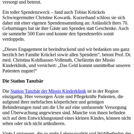
versorgt und betreut.
Ein toller Spendenzweck – fand auch Tobias Krückels
Schwiegermutter Christine Kowarik. Kurzerhand schloss sie sich
daher mit einer eigenen Spendensammlung an: Anlässlich ihres 70.
Geburtstages bat sie ihre Gäste um Spenden statt Geschenke. Auch
sie sammelte 500 Euro und konnte den Spendenerlös somit
verdoppeln.
„Dieses Engagement ist beeindruckend und wir bedanken uns ganz
herzlich bei Familie Krückel sowie allen Spendern“, betont Prof. Dr.
med. Christina Kohlhauser-Vollmuth, Chefärztin der Missio
Kinderklinik, und versichert: „Das Geld kommt unmittelbar unseren
Patienten zugute!“
Die Station Tanzbär
Die
Station Tanzbär der Missio Kinderklinik
ist in der Region
einzigartig. Hier versorgen Ärzte und Pflegekräfte Patienten, die
aufgrund ihrer mehrfachen körperlichen und geistigen
Behinderungen rund um die Uhr auf eine umfassende Versorgung
und Überwachung angewiesen sind. Manche von ihnen befinden
sich auf dem Entwicklungsstand eines kleinen Kindes, können nicht
sehen oder sich nicht artikulieren.
Viele Leistungen, die zu mehr Lebensqualität und Wohlbefinden der