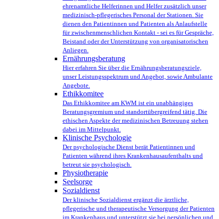
ehrenamtliche Helferinnen und Helfer zusätzlich unser
medizinisch-pflegerisches Personal der Stationen. Sie
dienen den Patientinnen und Patienten als Anlaufstelle
für zwischenmenschlichen Kontakt - sei es für Gespräche,
Beistand oder der Unterstützung von organisatorischen
Anliegen.
Ernährungsberatung
Hier erfahren Sie über die Ernährungsberatungsziele,
unser Leistungsspektrum und Angebot, sowie Ambulante
Angebote.
Ethikkomitee
Das Ethikkomitee am KWM ist ein unabhängiges
Beratungsgremium und standortübergreifend tätig. Die
ethischen Aspekte der medizinischen Betreuung stehen
dabei im Mittelpunkt.
Klinische Psychologie
Der psychologische Dienst berät Patientinnen und
Patienten während ihres Krankenhausaufenthalts und
betreut sie psychologisch.
Physiotherapie
Seelsorge
Sozialdienst
Der klinische Sozialdienst ergänzt die ärztliche,
pflegerische und therapeutische Versorgung der Patienten
im Krankenhaus und unterstützt sie bei persönlichen und