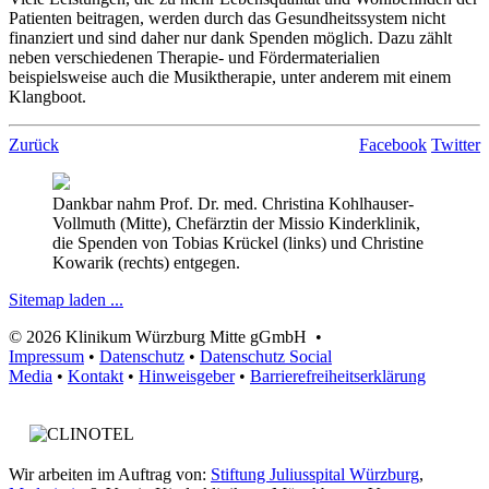
Patienten beitragen, werden durch das Gesundheitssystem nicht
finanziert und sind daher nur dank Spenden möglich. Dazu zählt
neben verschiedenen Therapie- und Fördermaterialien
beispielsweise auch die Musiktherapie, unter anderem mit einem
Klangboot.
Zurück
Facebook
Twitter
Dankbar nahm Prof. Dr. med. Christina Kohlhauser-
Vollmuth (Mitte), Chefärztin der Missio Kinderklinik,
die Spenden von Tobias Krückel (links) und Christine
Kowarik (rechts) entgegen.
Sitemap laden ...
© 2026 Klinikum Würzburg Mitte gGmbH •
Impressum
•
Datenschutz
•
Datenschutz Social
Media
•
Kontakt
•
Hinweisgeber
•
Barrierefreiheitserklärung
Wir arbeiten im Auftrag von:
Stiftung Juliusspital Würzburg
,