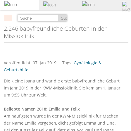
zum
Hauptinhalt
springen
Suchen
2.246 babyfreundliche Geburten in der
Missioklinik
Veröffentlicht: 07. Jan 2019
| Tags:
Gynäkologie &
Geburtshilfe
Die kleine Joana und war die erste babyfreundliche Geburt
im Jahr 2019 in der KWM-Missioklinik. Sie kam am 1. Januar
um 9:55 Uhr zur Welt.
Beliebte Namen 2018: Emilia und Felix
Am häufigsten wurde in der KWM-Missioklinik für Mächen
der Name Emilia vergeben, dicht gefolgt Emma und Lina.
Bei den Jungs lag Felix auf Platz eins, vor Paul und Jonas.