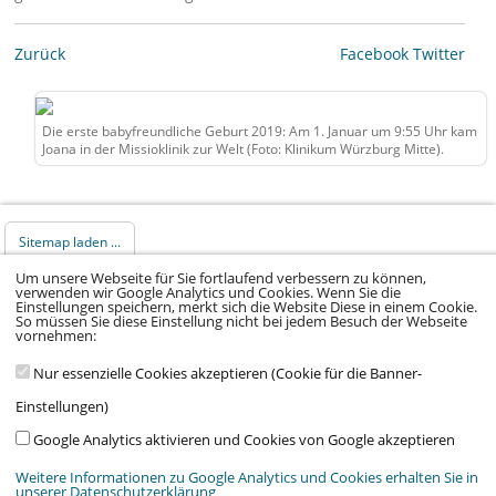
Zurück
Facebook
Twitter
Die erste babyfreundliche Geburt 2019: Am 1. Januar um 9:55 Uhr kam
Joana in der Missioklinik zur Welt (Foto: Klinikum Würzburg Mitte).
Sitemap laden ...
Um unsere Webseite für Sie fortlaufend verbessern zu können,
verwenden wir Google Analytics und Cookies. Wenn Sie die
© 2026 Klinikum Würzburg Mitte gGmbH •
Einstellungen speichern, merkt sich die Website Diese in einem Cookie.
So müssen Sie diese Einstellung nicht bei jedem Besuch der Webseite
Impressum
•
Datenschutz
•
Datenschutz Social
vornehmen:
Media
•
Kontakt
•
Hinweisgeber
•
Barrierefreiheitserklärung
Nur essenzielle Cookies akzeptieren (Cookie für die Banner-
Einstellungen)
Google Analytics aktivieren und Cookies von Google akzeptieren
Weitere Informationen zu Google Analytics und Cookies erhalten Sie in
unserer Datenschutzerklärung