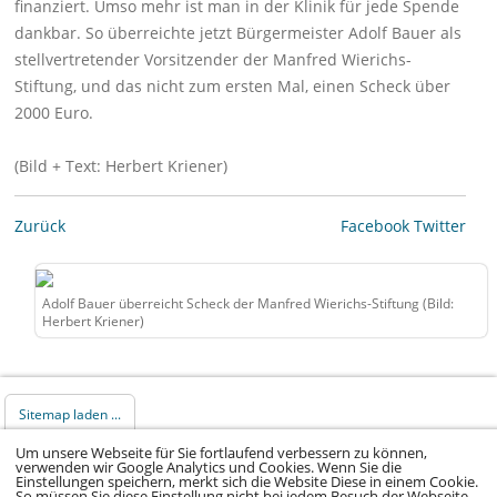
finanziert. Umso mehr ist man in der Klinik für jede Spende
dankbar. So überreichte jetzt Bürgermeister Adolf Bauer als
stellvertretender Vorsitzender der Manfred Wierichs-
Stiftung, und das nicht zum ersten Mal, einen Scheck über
2000 Euro.
(Bild + Text: Herbert Kriener)
Zurück
Facebook
Twitter
Adolf Bauer überreicht Scheck der Manfred Wierichs-Stiftung (Bild:
Herbert Kriener)
Sitemap laden ...
Um unsere Webseite für Sie fortlaufend verbessern zu können,
verwenden wir Google Analytics und Cookies. Wenn Sie die
© 2026 Klinikum Würzburg Mitte gGmbH •
Einstellungen speichern, merkt sich die Website Diese in einem Cookie.
So müssen Sie diese Einstellung nicht bei jedem Besuch der Webseite