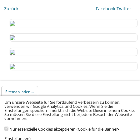
Zurück
Facebook
Twitter
Sitemap laden ...
Um unsere Webseite für Sie fortlaufend verbessern zu können,
verwenden wir Google Analytics und Cookies. Wenn Sie die
© 2026 Klinikum Würzburg Mitte gGmbH •
Einstellungen speichern, merkt sich die Website Diese in einem Cookie.
So müssen Sie diese Einstellung nicht bei jedem Besuch der Webseite
Impressum
•
Datenschutz
•
Datenschutz Social
vornehmen:
Media
•
Kontakt
•
Hinweisgeber
•
Barrierefreiheitserklärung
Nur essenzielle Cookies akzeptieren (Cookie für die Banner-
Einstellungen)