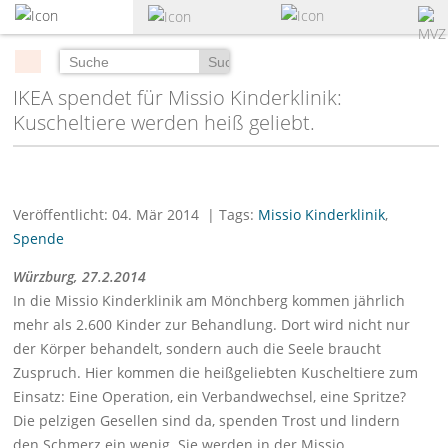
zum
Hauptinhalt
springen
Suchen
IKEA spendet für Missio Kinderklinik:
Kuscheltiere werden heiß geliebt.
Veröffentlicht: 04. Mär 2014
| Tags:
Missio Kinderklinik
,
Spende
Würzburg, 27.2.2014
In die Missio Kinderklinik am Mönchberg kommen jährlich
mehr als 2.600 Kinder zur Behandlung. Dort wird nicht nur
der Körper behandelt, sondern auch die Seele braucht
Zuspruch. Hier kommen die heißgeliebten Kuscheltiere zum
Einsatz: Eine Operation, ein Verbandwechsel, eine Spritze?
Die pelzigen Gesellen sind da, spenden Trost und lindern
den Schmerz ein wenig. Sie werden in der Missio