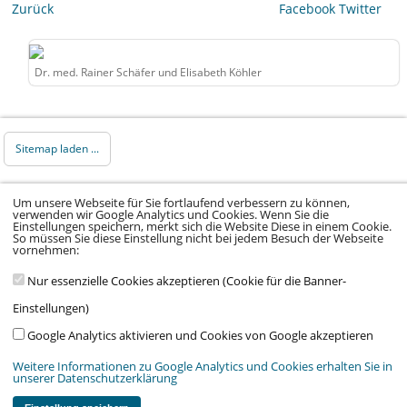
Zurück
Facebook
Twitter
Dr. med. Rainer Schäfer und Elisabeth Köhler
Sitemap laden ...
© 2026 Klinikum Würzburg Mitte gGmbH •
Um unsere Webseite für Sie fortlaufend verbessern zu können,
verwenden wir Google Analytics und Cookies. Wenn Sie die
Impressum
•
Datenschutz
•
Datenschutz Social
Einstellungen speichern, merkt sich die Website Diese in einem Cookie.
So müssen Sie diese Einstellung nicht bei jedem Besuch der Webseite
Media
•
Kontakt
•
Hinweisgeber
•
Barrierefreiheitserklärung
vornehmen:
Nur essenzielle Cookies akzeptieren (Cookie für die Banner-
Einstellungen)
Google Analytics aktivieren und Cookies von Google akzeptieren
Wir arbeiten im Auftrag von:
Stiftung Juliusspital Würzburg
,
Medmissio
&
Weitere Informationen zu Google Analytics und Cookies erhalten Sie in
Verein Kinderklinik am Mönchberg e.V.
unserer Datenschutzerklärung