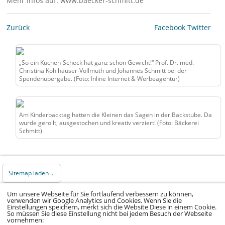
Mehr Infos auf: www.baecker-schmitt.de
Zurück
Facebook
Twitter
„So ein Kuchen-Scheck hat ganz schön Gewicht!“ Prof. Dr. med.
Christina Kohlhauser-Vollmuth und Johannes Schmitt bei der
Spendenübergabe. (Foto: Inline Internet & Werbeagentur)
Am Kinderbacktag hatten die Kleinen das Sagen in der Backstube. Da
wurde gerollt, ausgestochen und kreativ verziert! (Foto: Bäckerei
Schmitt)
Sitemap laden ...
Um unsere Webseite für Sie fortlaufend verbessern zu können,
© 2026 Klinikum Würzburg Mitte gGmbH •
verwenden wir Google Analytics und Cookies. Wenn Sie die
Einstellungen speichern, merkt sich die Website Diese in einem Cookie.
Impressum
•
Datenschutz
•
Datenschutz Social
So müssen Sie diese Einstellung nicht bei jedem Besuch der Webseite
vornehmen:
Media
•
Kontakt
•
Hinweisgeber
•
Barrierefreiheitserklärung